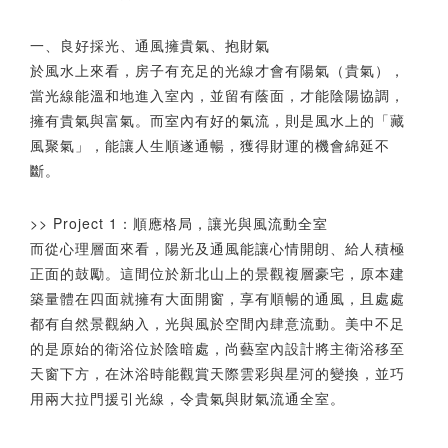
一、良好採光、通風擁貴氣、抱財氣
於風水上來看，房子有充足的光線才會有陽氣（貴氣），
當光線能溫和地進入室內，並留有蔭面，才能陰陽協調，
擁有貴氣與富氣。而室內有好的氣流，則是風水上的「藏
風聚氣」，能讓人生順遂通暢，獲得財運的機會綿延不
斷。
>> Project 1：順應格局，讓光與風流動全室
而從心理層面來看，陽光及通風能讓心情開朗、給人積極
正面的鼓勵。這間位於新北山上的景觀複層豪宅，原本建
築量體在四面就擁有大面開窗，享有順暢的通風，且處處
都有自然景觀納入，光與風於空間內肆意流動。美中不足
的是原始的衛浴位於陰暗處，尚藝室內設計將主衛浴移至
天窗下方，在沐浴時能觀賞天際雲彩與星河的變換，並巧
用兩大拉門援引光線，令貴氣與財氣流通全室。