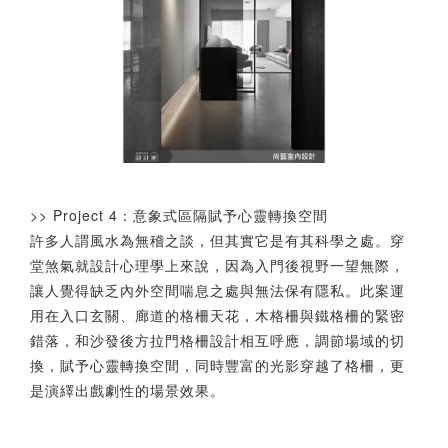
>> Project 4：意象式區隔賦予心靈轉換空間
許多人謂風水為無稽之談，但其實它是有其科學之處。穿
堂煞氣就設計心理學上來說，因為入門後視野一望無際，
讓人覺得缺乏內外空間喘息之處與無法保有隱私。此案運
用在入口玄關、廊道的格柵天花，木格柵與鐵格柵的緊密
錯落，和沙發後方拉門格柵設計相互呼應，調節場域的切
換，賦予心靈轉換空間，同時豐富的光影穿越了格柵，更
是演繹出戲劇性的場景效果。