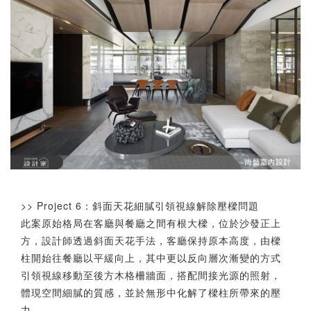
>> Project 6：斜面天花細膩引領視線解除壓樑問題
此案原始格局在客廳與餐廳之間有根大樑，位於沙發正上
方，設計師透過斜面天花手法，客廳保持原本高度，由樑
柱開始往餐廳以平緩向上，其中更以反向層次漸變的方式
引領視線移動至後方木格柵牆面，搭配間接光源的照射，
體現空間細膩的質感，並於無形中化解了樑柱所帶來的壓
力。