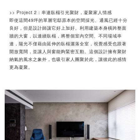
>> Project 2：串連臥榻引光聚財，凝聚家人情感
即使這間49坪的單層宅邸原本的空間採光、通風已經十分
良好，但是設計師讓它好上加好。利用建築本身橫跨整面
牆的大窗，以連續臥榻，將整個室內空間、不同場域串
連，陽光不僅藉由延伸的臥榻灑落全室，視覺感受也跟著
開放寬闊，並讓人與窗能夠緊密互動。這個設計擁有聚財
納氣的風水之象外，也吸引家人團聚於此，讓彼此的感情
更為凝聚。