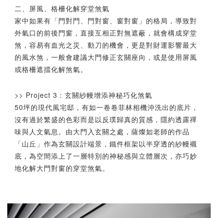
二、屏風、格柵化解穿堂煞氣
家中如果有「門對門、門對窗、窗對窗」的格局，導致對
外氣口的前後門窗，直接互相正對無遮蔽，就會構成穿堂
煞，容易有血光之災、動刀的機會，更是對財運影響最大
的風水煞，一般會建議大門修正玄關座向，或是使用屏風
或格柵遮擋化解煞氣。
>> Project 3：玄關紗幔增添神秘巧化煞氣
50坪的現代風宅邸，有如一卷卷菲林相機沖洗出的底片，
沒有過於繁盛的色彩而是以反璞歸真的質感，隱約透露禪
味與人文氣息。由大門入玄關之處，薩燦如老師的作品
「山丘」作為玄關設計端景，鐵件框架以半穿透的紗幔襯
底，為空間添上了一層特別的神秘感與立體層次，亦巧妙
地化解大門對窗的穿堂煞氣。