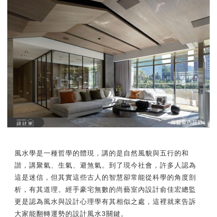
風水學是一種哲學的體現，講的是自然風貌與五行的和
諧，講聚氣、生氣、避煞氣。到了現今社會，許多人認為
這是迷信，但其實這些古人的智慧卻常能從科學的角度剖
析，有其道理。經手豪宅無數的尚藝室內設計俞佳宏總監
更是認為風水與設計心理學有其相似之處，這裡就來告訴
大家能翻轉運勢的設計風水3關鍵。