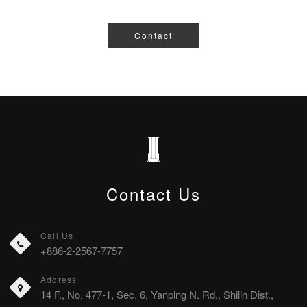
Contact
Contact Us
Call Us
+886-2-2567-7757
Address
14 F., No. 477-1, Sec. 6, Yanping N. Rd., Shilin Dist.,