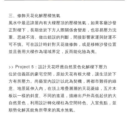
三、修飾天花化解壓樑煞氣
風水中最忌諱屋內有大樑壓頂的壓樑煞氣，如果客廳沙發
正對樑下，長期坐於下方人際關係會變差，也容易壓力沈
重、思緒不清、做出錯誤的判斷，間接影響家運與財運不
可不慎。可在設計時針對天花做修飾，或是移轉沙發位置
並且善用大樑作為場域界定，反而能化險為夷。
>> Project 5：設計天花呼應自然景色化解樑下壓力
位於信義區的豪宅空間，原始天花有根大樑，讓生活於下
方有所壓力。尚藝室內設計以此為契機，將都市難得的綠
意、地景延伸入內，在頂上堆疊層層的天花菱線，五片木
板以一樣的斜度、不同的進退，描繪出戶外高低起伏的大
自然景色，利用設計轉化樑柱為空間特色、入室焦點，並
順勢化解其銳角所帶來的風水煞氣。