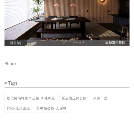
Share
# Tags
松仁路高峰會李公館-峰裡綿延
新店國玉簡公館
東騰千里
昇陽-琉光謐境
台中趙公館-入深林