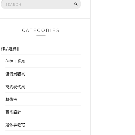
Search
SEARCH
for:
CATEGORIES
作品選粹 ▎
個性工業風
渡假景觀宅
簡約現代風
藝術宅
豪宅設計
退休享老宅