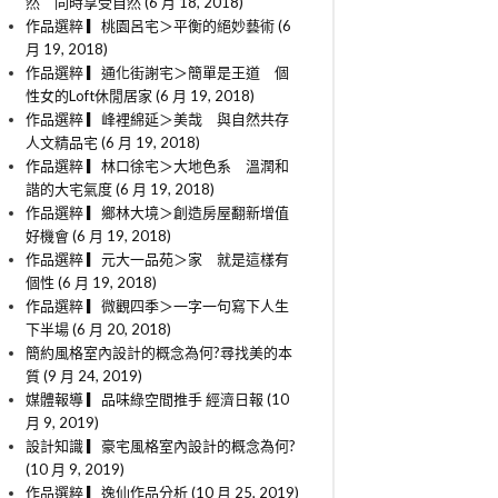
然 同時享受自然 (6 月 18, 2018)
作品選粹 ▎桃園呂宅＞平衡的絕妙藝術 (6
月 19, 2018)
作品選粹 ▎通化街謝宅＞簡單是王道 個
性女的Loft休閒居家 (6 月 19, 2018)
作品選粹 ▎峰裡綿延＞美哉 與自然共存
人文精品宅 (6 月 19, 2018)
作品選粹 ▎林口徐宅＞大地色系 溫潤和
諧的大宅氣度 (6 月 19, 2018)
作品選粹 ▎鄉林大境＞創造房屋翻新增值
好機會 (6 月 19, 2018)
作品選粹 ▎元大一品苑＞家 就是這樣有
個性 (6 月 19, 2018)
作品選粹 ▎微觀四季＞一字一句寫下人生
下半場 (6 月 20, 2018)
簡約風格室內設計的概念為何?尋找美的本
質 (9 月 24, 2019)
媒體報導 ▎品味綠空間推手 經濟日報 (10
月 9, 2019)
設計知識 ▎豪宅風格室內設計的概念為何?
(10 月 9, 2019)
作品選粹 ▎逸仙作品分析 (10 月 25, 2019)