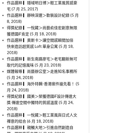
作品選粹 ▎隱域明日博＞輕工業風質感豪
宅 (7 月 25, 2017)
作品選粹 ▎靜映深邃＞軟裝設計紀錄 (5 月
8, 2018)
得獎紀錄 ▎一悅藏＞尚藝俞佳宏創意無限
獲德國iF肯定 (5 月 18, 2018)
作品選粹 ▎奧斯卡＞讓空間感瞬間加倍
快來造訪超質感 Loft 單身公寓 (5 月 18,
2018)
作品選粹 ▎新生南路廖宅＞老宅翻新無可
取代的記憶風味 (5 月 23, 2018)
媒體報導 ▎尚藝辦公室＞走進知名事務所
(5 月 24, 2018)
作品選粹 ▎海外特輯-香港案件搶先看！ (5
月 24, 2018)
得獎紀錄 ▎國美＞榮獲德國iF設計傳達大
獎 傳達空間中獨特的質感溫度 (5 月 24,
2018)
作品選粹 ▎一悅藏＞輕工業風與日式人文
禪意的結合 (6 月 18, 2018)
作品選粹 ▎親觸大地＞引進自然創造自