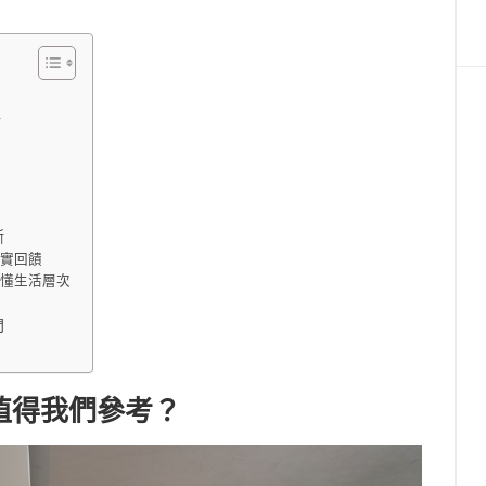
格
斷
真實回饋
讀懂生活層次
問
值得我們參考？