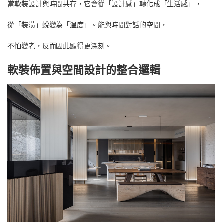
當軟裝設計與時間共存，它會從「設計感」轉化成「生活感」，
從「裝潢」蛻變為「溫度」。能與時間對話的空間，
自地自建
退休宅
豪宅設
中文 (台灣)
ENG
不怕變老，反而因此顯得更深刻。
簡約休閒宅
渡假會館
個性工業風
軟裝佈置與空間設計的整合邏輯