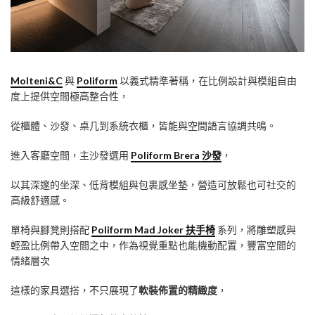
Molteni&C
與
Poliform
以義式精準著稱，在比例設計與模組自由
度上提供空間極高整合性，
從櫃體、沙發、桌几到系統衣櫃，皆能與空間語言協調共鳴。
進入客廳空間，主沙發選用
Poliform Brera 沙發
，
以其深邃的坐深、低背模組與包裹感坐墊，營造可放鬆也可社交的
高級舒適感。
單椅與腳凳則搭配
Poliform Mad Joker 扶手椅
系列，將雕塑感與
輕盈比例帶入空間之中，作為視覺重點也能機動配置，豐富空間的
情緒層次
這樣的家具選搭，不只展現了
軟裝佈置的精緻度
，