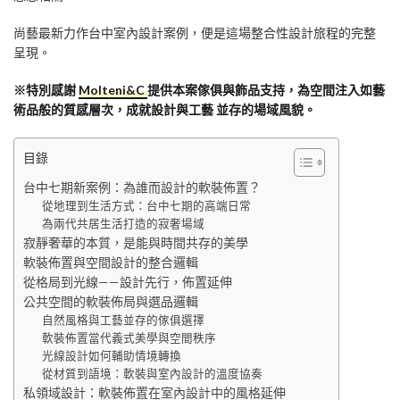
尚藝最新力作台中室內設計案例，便是這場整合性設計旅程的完整
呈現。
※特別感謝
Molteni&C
提供本案傢俱與飾品支持，為空間注入如藝
術品般的質感層次，成就設計與工藝 並存的場域風貌。
目錄
台中七期新案例：為誰而設計的軟裝佈置？
從地理到生活方式：台中七期的高端日常
為兩代共居生活打造的寂奢場域
寂靜奢華的本質，是能與時間共存的美學
軟裝佈置與空間設計的整合邏輯
從格局到光線——設計先行，佈置延伸
公共空間的軟裝佈局與選品邏輯
自然風格與工藝並存的傢俱選擇
軟裝佈置當代義式美學與空間秩序
光線設計如何輔助情境轉換
從材質到語境：軟裝與室內設計的溫度協奏
私領域設計：軟裝佈置在室內設計中的風格延伸