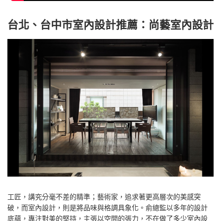
台北、台中市室內設計推薦：尚藝室內設計
空間的張力不在做了多少室內設計 而是鋪陳了多少生活的感受
公司簡介
俞佳宏總監
得獎紀錄
作品欣賞
影音專區
媒體報導
BLOG
聯絡我們
中文 (台灣)
Search
SEARCH
for:
工匠，講究分毫不差的精準；藝術家，追求著更高層次的美感突
Untold Stories WordPress theme
by
CSSIgniter.com
破，而室內設計，則是將品味與格調具象化。俞總監以多年的設計
底蘊，專注對美的堅持，主張以空間的張力，不在做了多少室內設