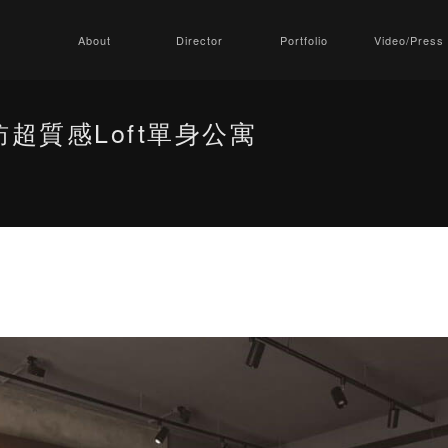
About
Director
Portfolio
Video/Press
超質感Loft單身公寓