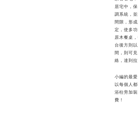
居宅中，保
調系統，並
間隙，形成
定，使多功
原木餐桌，
台後方則以
間，則可見
絡，達到拉
小編的最愛
以每個人都
浴柱旁加裝
費！