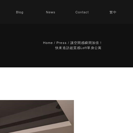
Blog
News
Contact
繁中
Home
/
Press
/
讓空間感瞬間加倍！
快來造訪超質感Loft單身公寓