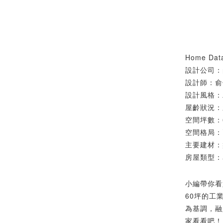
Home Dat
設計公司：
設計師：俞
設計風格：
屋齡狀況：
空間坪數：6
空間格局：
主要建材：
房屋類型：
小編帶你看
60坪的工
為基調，融
家看看吧！