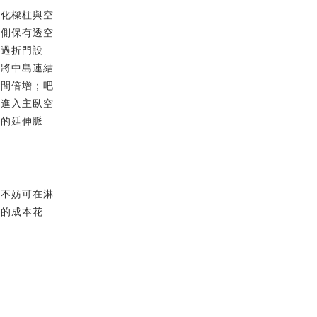
弱化樑柱與空
左側保有透空
透過折門設
並將中島連結
瞬間倍增；吧
伸進入主臥空
質的延伸脈
，不妨可在淋
間的成本花