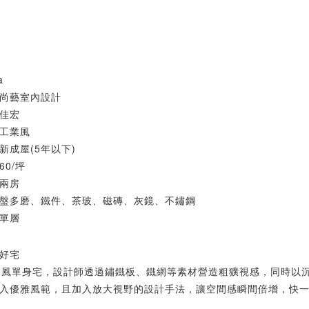
a
尚藝室內設計
佳宏
工業風
新成屋(5年以下)
0/坪
兩房
盤多磨、鐵件、茶玻、磁磚、灰鏡、不鏽鋼
單層
好宅
業風單身宅，設計師透過鏽鐵板、鐵網等素材營造粗獷視感，同時以
入優雅風範，且加入放大視野的設計手法，讓空間感瞬間倍增，快