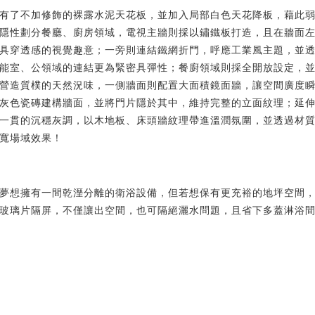
有了不加修飾的裸露水泥天花板，並加入局部白色天花降板，藉此
隱性劃分餐廳、廚房領域，電視主牆則採以鏽鐵板打造，且在牆面
具穿透感的視覺趣意；一旁則連結鐵網折門，呼應工業風主題，並
能室、公領域的連結更為緊密具彈性；餐廚領域則採全開放設定，
營造質樸的天然況味，一側牆面則配置大面積鏡面牆，讓空間廣度
灰色瓷磚建構牆面，並將門片隱於其中，維持完整的立面紋理；延
一貫的沉穩灰調，以木地板、床頭牆紋理帶進溫潤氛圍，並透過材
寬場域效果！
夢想擁有一間乾溼分離的衛浴設備，但若想保有更充裕的地坪空間
玻璃片隔屏，不僅讓出空間，也可隔絕灑水問題，且省下多蓋淋浴